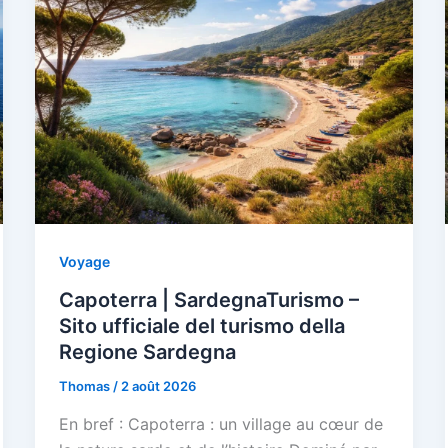
Voyage
Capoterra | SardegnaTurismo –
Sito ufficiale del turismo della
Regione Sardegna
Thomas
/
2 août 2026
En bref : Capoterra : un village au cœur de