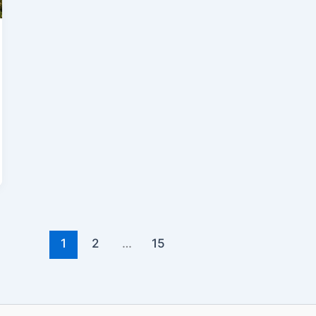
1
2
…
15