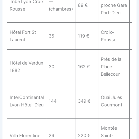
Tribe Lyon Croix
—
gio
89 €
proche Gare
Rousse
(chambres)
res
Part-Dieu
mé
Ch
Hôtel Fort St
Croix-
35
119 €
his
Laurent
Rousse
ser
Déc
Près de la
Hôtel de Verdun
écl
30
162 €
Place
1882
am
Bellecour
vo
Lux
InterContinental
Quai Jules
pat
144
349 €
Lyon Hôtel-Dieu
Courmont
res
éto
Arc
Montée
ren
Villa Florentine
29
220 €
Saint-