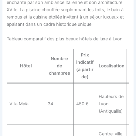
enchante par son ambiance italienne et son architecture
XVIIe. La piscine chauffée surplombant les toits, le bain à
remous et la cuisine étoilée invitent à un séjour luxueux et
apaisant dans un cadre historique unique.
Tableau comparatif des plus beaux hôtels de luxe à Lyon
Prix
Nombre
indicatif
Hôtel
de
Localisation
(à partir
chambres
de)
Vu
Hauteurs de
imp
Villa Maïa
34
450 €
Lyon
spa
(Antiquaille)
de
co
Am
Centre-ville,