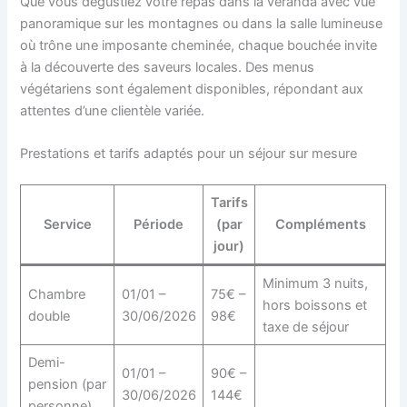
Que vous dégustiez votre repas dans la véranda avec vue
panoramique sur les montagnes ou dans la salle lumineuse
où trône une imposante cheminée, chaque bouchée invite
à la découverte des saveurs locales. Des menus
végétariens sont également disponibles, répondant aux
attentes d’une clientèle variée.
Prestations et tarifs adaptés pour un séjour sur mesure
Tarifs
Service
Période
(par
Compléments
jour)
Minimum 3 nuits,
Chambre
01/01 –
75€ –
hors boissons et
double
30/06/2026
98€
taxe de séjour
Demi-
01/01 –
90€ –
pension (par
30/06/2026
144€
personne)