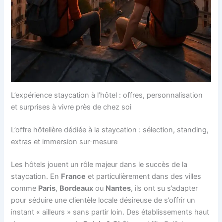
L’expérience staycation à l’hôtel : offres, personnalisation
et surprises à vivre près de chez soi
L’offre hôtelière dédiée à la staycation : sélection, standing,
extras et immersion sur-mesure
Les hôtels jouent un rôle majeur dans le succès de la
staycation. En
France
et particulièrement dans des villes
comme
Paris
,
Bordeaux
ou
Nantes
, ils ont su s’adapter
pour séduire une clientèle locale désireuse de s’offrir un
instant « ailleurs » sans partir loin. Des établissements haut