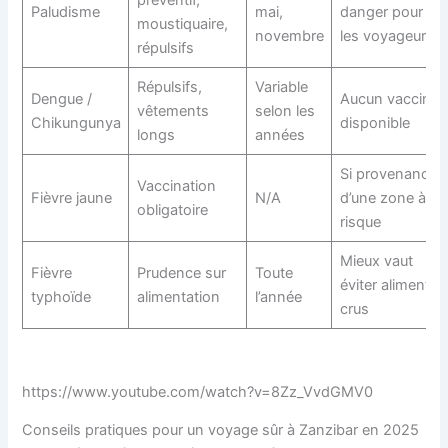
Paludisme
mai,
danger pour
moustiquaire,
novembre
les voyageurs
répulsifs
Répulsifs,
Variable
Dengue /
Aucun vaccin
vêtements
selon les
Chikungunya
disponible
longs
années
Si provenance
Vaccination
Fièvre jaune
N/A
d’une zone à
obligatoire
risque
Mieux vaut
Fièvre
Prudence sur
Toute
éviter aliments
typhoïde
alimentation
l’année
crus
https://www.youtube.com/watch?v=8Zz_VvdGMV0
Conseils pratiques pour un voyage sûr à Zanzibar en 2025