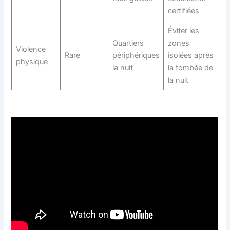
certifiées
Éviter les
Quartiers
zones
Violence
Rare
périphériques
isolées après
physique
la nuit
la tombée de
la nuit