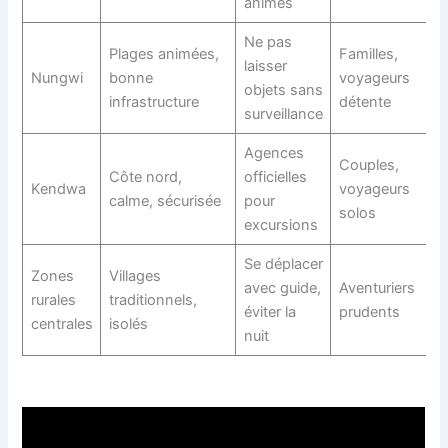
animés
Ne pas
Plages animées,
Familles,
laisser
Nungwi
bonne
voyageurs
objets sans
infrastructure
détente
surveillance
Agences
Couples,
Côte nord,
officielles
Kendwa
voyageurs
calme, sécurisée
pour
solos
excursions
Se déplacer
Zones
Villages
avec guide,
Aventuriers
rurales
traditionnels,
éviter la
prudents
centrales
isolés
nuit