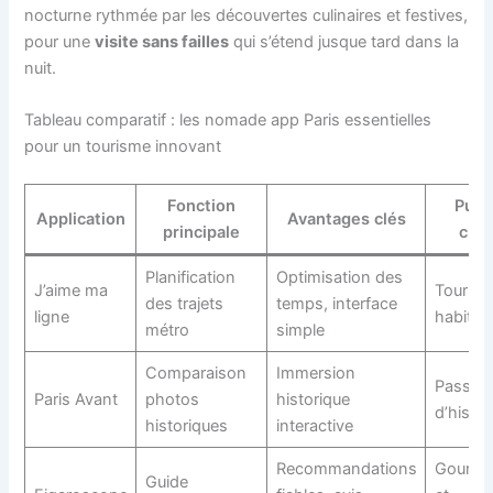
nocturne rythmée par les découvertes culinaires et festives,
pour une
visite sans failles
qui s’étend jusque tard dans la
nuit.
Tableau comparatif : les nomade app Paris essentielles
pour un tourisme innovant
Fonction
Publ
Application
Avantages clés
principale
cibl
Planification
Optimisation des
J’aime ma
Touriste
des trajets
temps, interface
ligne
habitan
métro
simple
Comparaison
Immersion
Passio
Paris Avant
photos
historique
d’histoi
historiques
interactive
Recommandations
Gourme
Guide